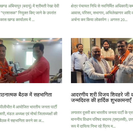
ड अंबियापुर (बदायूं) में श्रीमती रेखा देवी
क्षेत्र पंचायत निधि से नवनिर्मित अधिकारी/कर्
 "प्रशासक" नियुक्त किए जाने के उपरांत
आवास, परिसर, सभागार, अभिलेखागार आदि क
िकास खण्ड कार्यालय में ...
अर्चना कर किया लोकार्पण। अगस्त 20...
गठनात्मक बैठक में सहभागिता
आदरणीय श्री विजय शिवहरे जी 
जन्मदिवस की हार्दिक शुभकामनाएँ
लीभीत में आयोजित भारतीय जनता पार्टी
लगातार दूसरी बार भारतीय जनता पार्टी के प्रदे
ी, मंडल अध्यक्ष एवं मोर्चा जिलाध्यक्षों की
माननीय विधान परिषद सदस्य (एमएलसी), उत्तर
ैठक में सहभागिता करने का अ...
रूप में दायित्व निभा रहे प्रिय म...