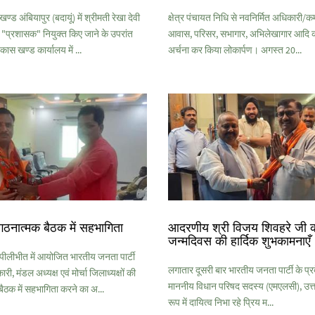
ड अंबियापुर (बदायूं) में श्रीमती रेखा देवी
क्षेत्र पंचायत निधि से नवनिर्मित अधिकारी/कर्
 "प्रशासक" नियुक्त किए जाने के उपरांत
आवास, परिसर, सभागार, अभिलेखागार आदि क
िकास खण्ड कार्यालय में ...
अर्चना कर किया लोकार्पण। अगस्त 20...
गठनात्मक बैठक में सहभागिता
आदरणीय श्री विजय शिवहरे जी 
जन्मदिवस की हार्दिक शुभकामनाएँ
लीभीत में आयोजित भारतीय जनता पार्टी
लगातार दूसरी बार भारतीय जनता पार्टी के प्रदे
ी, मंडल अध्यक्ष एवं मोर्चा जिलाध्यक्षों की
माननीय विधान परिषद सदस्य (एमएलसी), उत्तर
ैठक में सहभागिता करने का अ...
रूप में दायित्व निभा रहे प्रिय म...