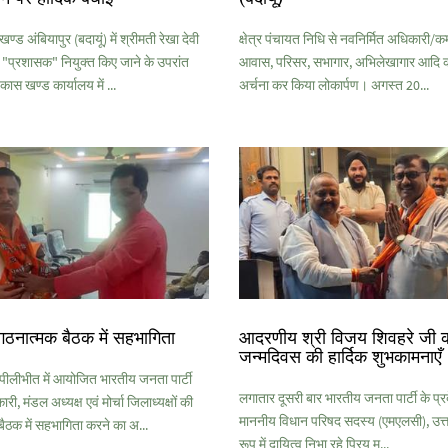
ड अंबियापुर (बदायूं) में श्रीमती रेखा देवी
क्षेत्र पंचायत निधि से नवनिर्मित अधिकारी/कर्
 "प्रशासक" नियुक्त किए जाने के उपरांत
आवास, परिसर, सभागार, अभिलेखागार आदि क
िकास खण्ड कार्यालय में ...
अर्चना कर किया लोकार्पण। अगस्त 20...
गठनात्मक बैठक में सहभागिता
आदरणीय श्री विजय शिवहरे जी 
जन्मदिवस की हार्दिक शुभकामनाएँ
लीभीत में आयोजित भारतीय जनता पार्टी
लगातार दूसरी बार भारतीय जनता पार्टी के प्रदे
ी, मंडल अध्यक्ष एवं मोर्चा जिलाध्यक्षों की
माननीय विधान परिषद सदस्य (एमएलसी), उत्तर
ैठक में सहभागिता करने का अ...
रूप में दायित्व निभा रहे प्रिय म...