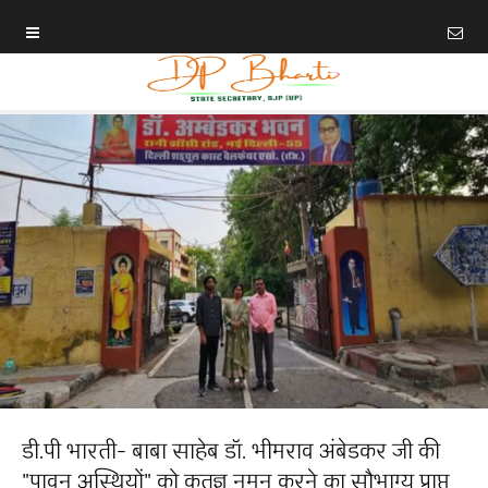
डी.पी भारती- बाबा साहेब डॉ. भीमराव अंबेडकर जी की
"पावन अस्थियों" को कृतज्ञ नमन करने का सौभाग्य प्राप्त