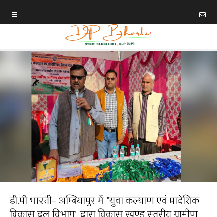
डी.पी भारती- अम्बियापुर में "युवा कल्याण एवं प्रादेशिक
विकास दल विभाग" द्वारा विकास खण्ड स्तरीय ग्रामीण