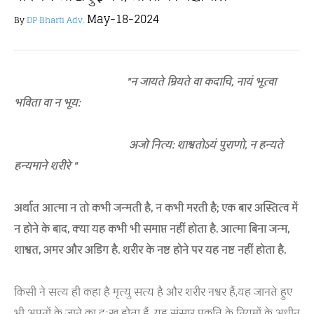
May-18-2024
By
DP Bharti Adv.
"
न जायते म्रियते वा कदाचि
,
नायं भूत्वा
भविता वा न भूय:
अजो नित्य: शाश्वतोऽयं पुराणो
,
न हन्यते
हन्यमाने शरीरे "
अर्थात
आत्मा न तो कभी जन्मती है
,
न कभी मरती है
;
एक बार अस्तित्व में
न होने के बाद
,
क्या यह कभी भी समाप्त नहीं होता है. आत्मा बिना जन्म
,
शाश्वत
,
अमर और अडिग है. शरीर के नष्ट होने पर यह नष्ट नहीं होता है.
किसी ने सत्य ही कहा है मृत्यु सत्य है और शरीर नश्वर हैं,यह जानते हुए
भी अपनों के जाने का दुःख होता हैं. यह संसार प्रकृति के नियमों के अधीन